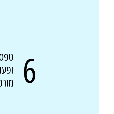
טפסי
6
ופעו
מורכ