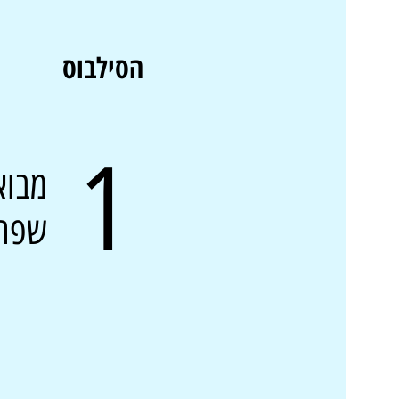
הסילבוס
1
מבוא
שפה