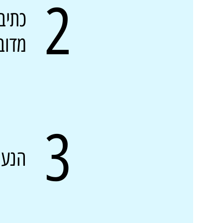
2
כתיב
מדוב
3
הנעה