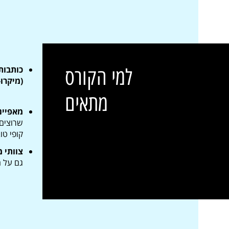
למי הקורס
(מיקרו-
מתאים
מאפיינות UX ומעצבי
שרוצים 
קופי טו
צוותי מ
גם על ה