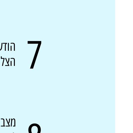
7
הודע
הצל
מצבי