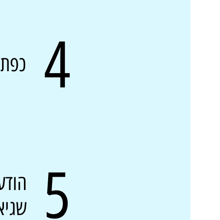
4
כפתו
5
הודע
שגיא