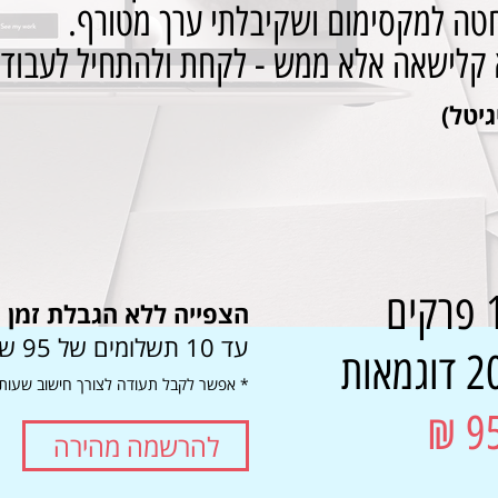
טה למקסימום ושקיבלתי ערך מטורף.
 קלישאה אלא ממש - לקחת ולהתחיל לעבוד 
גיטל)
ים
הצפייה ללא הגבלת זמן
עד 10 תשלומים של 95 ש"ח
גמאות
* אפשר לקבל תעודה לצורך חישוב שעות
95
להרשמה מהירה