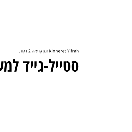
Kinneret Yifrah
זמן קריאה 2 דקות
סטייל-גייד למע