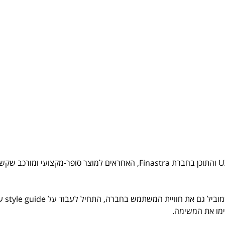
לאחרונה העברתי סדנה לצוותי המוצר, ה-UX והתוכן בחברת Finastra, האחראים למוצר סופר-מקצועי ומורכב 
עוד לפני הסדנה, יפתח רתם, מנהל מוצר 
ימו את המשימה.