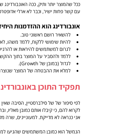
ככל שהמוצר יותר ותיק, ככה האונבורדינג של
עם קשר פחות ישיר, וכבר לא ארלי אדופטרס.
אונבורדינג הוא ההזדמנות היחיד
להשאיר רושם ראשוני טוב.  
להיות שימושי ללקוח, ללמד משהו, לא 
לגרום למשתמשים להיראות או להרגיש ט
ללמד ולהסביר על המוצר בתוך ההקשר.
לגדול (במובן של Growth).  
למלא את ההבטחה של המוצר שנוצרה 
תפקיד התוכן באונבורדינג
לפי סיפור של של סילברסטיין, הסיבה שאי
לקרוא להם, כי קיבלו אותם כמובן מאליו, וב
אני כנראה לא מדייקת. למעוניינים, שרה מקריאה
הנמשל הוא כמובן המשתמשים שהגיעו למוצר