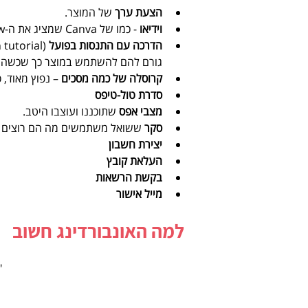
הצעת ערך 
של המוצר.  
וידיאו 
- כמו של Canva שמציג את ה-flow המרכזי.  
הדרכה עם התנסות בפועל 
גורם להם להשתמש במוצר כך שכשהם מ
קרוסלה של כמה מסכים 
– נפוץ מאוד, 
סדרת טול-טיפס
מצבי אפס 
שתוכננו ועוצבו היטב.  
סקר
 ששואל משתמשים מה הם רוצים מה
יצירת חשבון
העלאת קובץ
בקשת הרשאות
מייל אישור
למה האונבורדינג חשוב
"