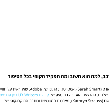
כב, למה הוא חשוב ומה תפקיד הקופי בכל הסיפור
הפוסט הזה הוא סיכום הרצאה של שרה סמארט (Sarah Smart), אסטרטגית התוכן של Adobe, שאחראית ע
קבוצת UX Writers בסן פרנסיסקו
וסיכמתי אותה כאן באישורה של קתרין שטראוס (Kathryn Strauss), מארגנת המפגשים וכותבת המיקרו-קופי של 