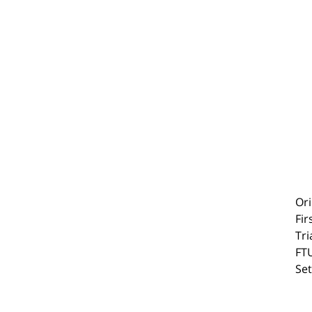
Ori
Fir
Tri
FTU
Se