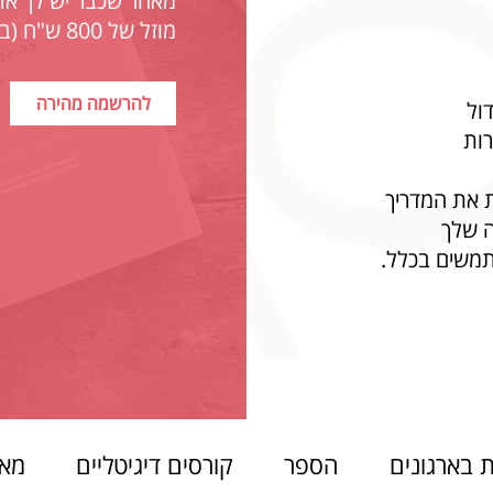
מאחר שכבר יש לך את
מוזל של 800 ש"ח (במקום 950, ואפשר גם בתשלומים).
להרשמה מהירה
דול
רות
 את המדריך
ה שלך
תמשים בכלל.
 בארגונים
הספר
קורסים דיגיטליים
מאמ